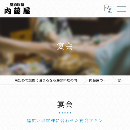
宴会
南知多で旅館に泊まるなら海鮮料理の内藤屋
内藤屋の特徴
宴会
宴会
幅広いお客様に合わせた宴会プラン