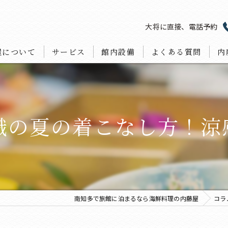
大将に直接、電話予約
屋について
サービス
館内設備
よくある質問
内
ラ
宴
織の夏の着こなし方！涼
宿
海
お
南知多で旅館に泊まるなら海鮮料理の内藤屋
コラ