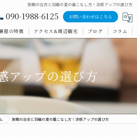
旅館の浴衣と羽織の夏の着こなし方！涼感アップの選び方
090-1988-6125
お問い合わせはこちら
藤屋の特徴
アクセス&周辺観光
ブログ
コラム
ンチ
会
感アップの選び方
泊
鮮料理
酒
ム
旅館の浴衣と羽織の夏の着こなし方！涼感アップの選び方