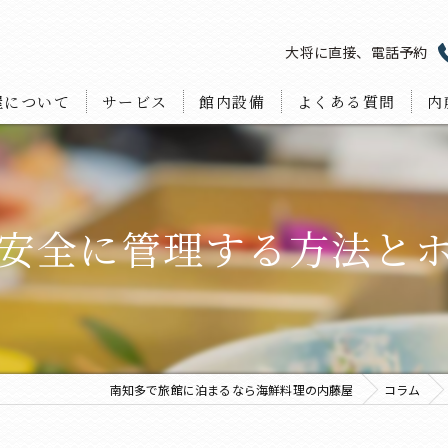
大将に直接、電話予約
屋について
サービス
館内設備
よくある質問
内
ラ
宴
安全に管理する方法と
宿
海
お
南知多で旅館に泊まるなら海鮮料理の内藤屋
コラム