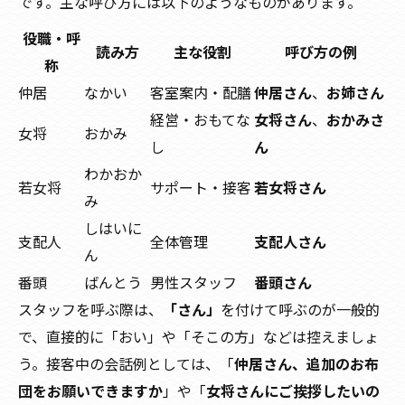
です。主な呼び方には以下のようなものがあります。
役職・呼
読み方
主な役割
呼び方の例
称
仲居
なかい
客室案内・配膳
仲居さん
、
お姉さん
経営・おもてな
女将さん
、
おかみさ
女将
おかみ
し
ん
わかおか
若女将
サポート・接客
若女将さん
み
しはいに
支配人
全体管理
支配人さん
ん
番頭
ばんとう
男性スタッフ
番頭さん
スタッフを呼ぶ際は、
「さん」
を付けて呼ぶのが一般的
で、直接的に「おい」や「そこの方」などは控えましょ
う。接客中の会話例としては、「
仲居さん、追加のお布
団をお願いできますか
」や「
女将さんにご挨拶したいの