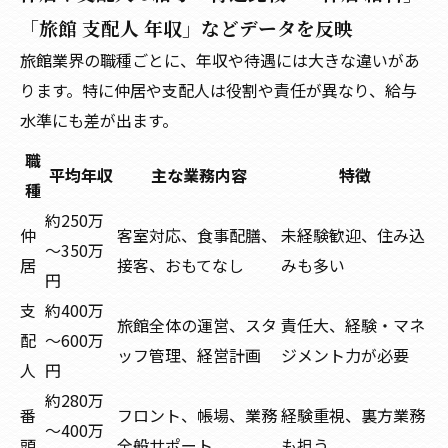
「旅館 支配人 年収」などデータを反映
旅館業界の職種ごとに、年収や待遇には大きな違いがあ
ります。特に仲居や支配人は役割や責任が異なり、給与
水準にも差が出ます。
職
平均年収
主な業務内容
特徴
種
約250万
仲
客室対応、食事配膳、
未経験歓迎、住み込
～350万
居
接客、おもてなし
みも多い
円
支
約400万
旅館全体の運営、スタ
責任大、経験・マネ
配
～600万
ッフ管理、経営計画
ジメント力が必要
人
円
約280万
番
フロント、帳場、業務
経験重視、裏方業務
～400万
頭
全般サポート
も担う