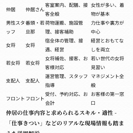
客室案内、配膳、接
女性が多い、着
仲居
仲居さん
客全般
物が基本
男性スタ
番頭・若
荷物運搬、施設管
力仕事や裏方が
ッフ
旦那
理、接客補助
中心
宿全体の管理、接
経営とおもてな
女将
女将
遇、経営
しを両立
女将補佐、接客、お
若い世代の女将
若女将
若女将
客様対応
見習い
運営管理、スタッフ
マネジメント全
支配人
支配人
指導
般
受付、予約対応、お
お客様の第一窓
フロント
フロント
会計
口
仲居の仕事内容と求められるスキル・適性 -
「仕事きつい」などのリアルな現場情報も踏ま