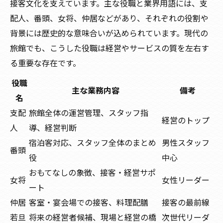
接客文化を支えています。主な役職と業界用語には、支
配人、番頭、女将、仲居などがあり、それぞれの役割や
背景には歴史的な意味合いが込められています。現代の
旅館でも、こうした役職は経営やサービスの質を左右す
る重要な存在です。
役職
主な業務内容
備考
名
支配
旅館全体の運営管理、スタッフ指
経営のトップ
人
導、経営判断
宿泊客対応、スタッフ全体のまとめ
男性スタッフ
番頭
役
中心
おもてなしの象徴、接客・経営サポ
女将
女性リーダー
ート
仲居
客室・宴会場での接客、料理配膳
接客の最前線
若旦
将来の経営者候補、現場と経営の橋
次世代リーダ