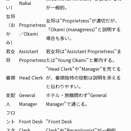
Nakai
い）
が一般的。
女将
女将は"Proprietress"が適切だが、
（お
Proprietress
「Okami (manageress)"と説明する
か
／Okami
場合も多い。
み）
若女
Assistant
若女将は"Assistant Proprietress"ま
将
Proprietress
たは"Young Okami"と案内する。
"Head Clerk"や"Manager"を充てる
番頭
Head Clerk
が、番頭独特の役割は説明を添える
と伝わりやすい。
支配
General
ホテル・旅館問わず"General
人
Manager
Manager"で通じる。
フロ
ント
Front Desk
"Front Desk
スタ
Clerk
Clerk"や"Receptionist"が一般的。