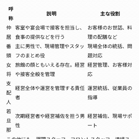
呼
説明
主な役割
称
仲
客室や宴会場で接客を担当し、
お客様のお世話、料
居
食事の提供などを行う
理の配膳など
番
主に男性で、現場管理やスタッ
現場全体の統括、問
頭
フのまとめ役
題対応
女
旅館の顔ともいえる存在。経営
経営管理、お客様対
将
や接客全般を管理
応
支
経営全体や運営を管理する責任
運営統括、従業員の
配
者
指導
人
若
次期経営者や経営補佐を担う男
経営補佐、現場サポ
旦
性
ート
那