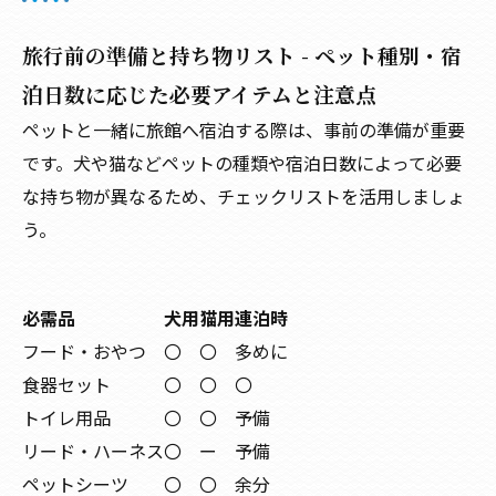
旅行前の準備と持ち物リスト - ペット種別・宿
泊日数に応じた必要アイテムと注意点
ペットと一緒に旅館へ宿泊する際は、事前の準備が重要
です。犬や猫などペットの種類や宿泊日数によって必要
な持ち物が異なるため、チェックリストを活用しましょ
う。
必需品
犬用
猫用
連泊時
フード・おやつ
〇
〇
多めに
食器セット
〇
〇
〇
トイレ用品
〇
〇
予備
リード・ハーネス
〇
ー
予備
ペットシーツ
〇
〇
余分