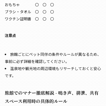
おもちゃ
〇
〇
〇
ブラシ・タオル
〇
〇
〇
ワクチン証明書
〇
〇
〇
注意点
旅館ごとにペット同伴の条件やルールが異なるため、
事前に必ず詳細を確認してください。
温泉地や観光地の周辺環境もリサーチしておくと安心
です。
旅館でのマナー徹底解説 - 鳴き声、排泄、共有
スペース利用時の具体的ルール