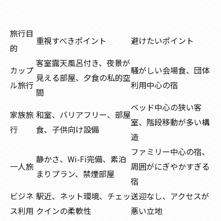
旅行目
重視すべきポイント
避けたいポイント
的
客室露天風呂付き、夜景が
カップ
騒がしい会場食、団体
見える部屋、夕食の私的空
ル旅行
利用中心の宿
間
ベッド中心の狭い客
家族旅
和室、バリアフリー、部屋
室、階段移動が多い構
行
食、子供向け設備
造
ファミリー中心の宿、
静かさ、Wi-Fi完備、素泊
一人旅
周囲がにぎやかすぎる
まりプラン、禁煙部屋
宿
ビジネ
駅近、ネット環境、チェッ
送迎なし、アクセスが
ス利用
クインの柔軟性
悪い立地