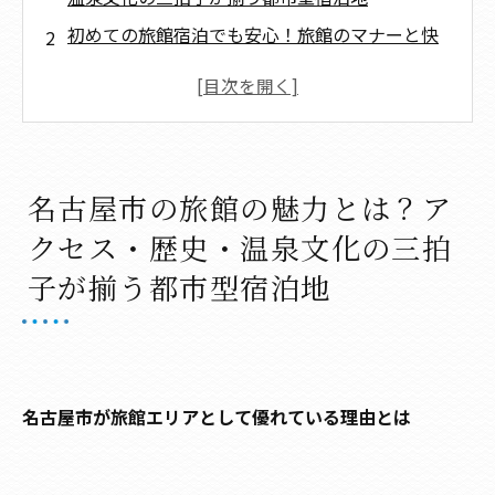
初めての旅館宿泊でも安心！旅館のマナーと快
適に過ごすためのチェックポイント
旅館選びで失敗しないために知っておきたいポ
イント集
まとめ
名古屋市の旅館の魅力とは？ア
よくある質問
クセス・歴史・温泉文化の三拍
名古屋市について
子が揃う都市型宿泊地
名古屋市で「内藤屋」が選ばれる理由
旅館の基礎知識
会社概要
関連エリア
名古屋市が旅館エリアとして優れている理由とは
対応地域