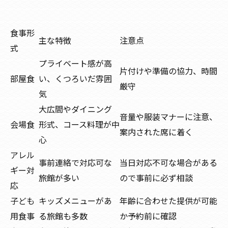
食事形
主な特徴
注意点
式
プライベート感が高
片付けや準備の協力、時間
部屋食
い、くつろいだ雰囲
厳守
気
大広間やダイニング
音量や服装マナーに注意、
会場食
形式、コース料理が中
案内された席に着く
心
アレル
事前連絡で対応可な
当日対応不可な場合がある
ギー対
旅館が多い
ので事前に必ず相談
応
子ども
キッズメニューがあ
年齢に合わせた提供が可能
用食事
る旅館も多数
か予約前に確認