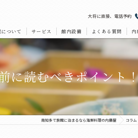
大将に直接、電話予約
屋について
サービス
館内設備
よくある質問
内
ラ
宴
前に読むべきポイント
宿
海
お
南知多で旅館に泊まるなら海鮮料理の内藤屋
コラム