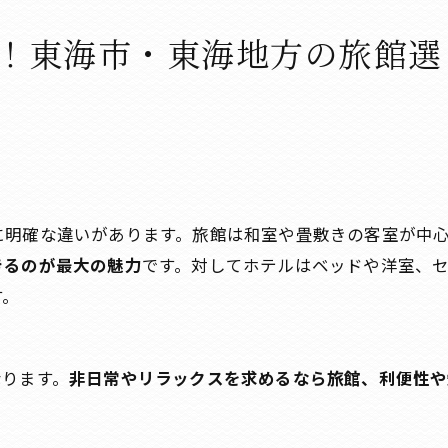
・太田川周辺の観光アクセス！旅館と連動したモデルコー
用者の体験談と注意点！初めての方必見のQ&A
！東海市・東海地方の旅館選
の旅館について
で旅館が求められる理由について
について
び失敗ゼロの最終チェックリスト！東海市・東海地方編
要
に明確な違いがあります。旅館は和室や畳敷きの客室が中
リア
きるのが最大の魅力
です。対してホテルはベッドや洋室、
域
す。
なります。
非日常やリラックスを求めるなら旅館、利便性や