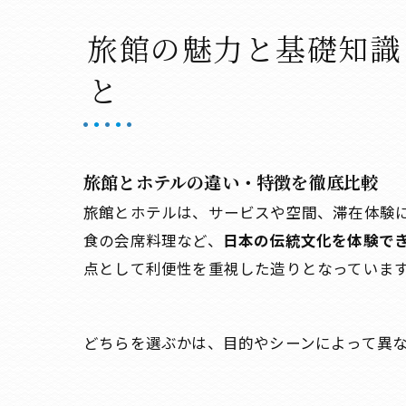
東海市
旅館利
旅館の魅力と基礎知識
東海市
と
東海市
東海市
旅館選
旅館とホテルの違い・特徴を徹底比較
会社概
旅館とホテルは、サービスや空間、滞在体験
関連エ
食の会席料理など、
日本の伝統文化を体験で
対応地
点として利便性を重視した造りとなっていま
どちらを選ぶかは、目的やシーンによって異